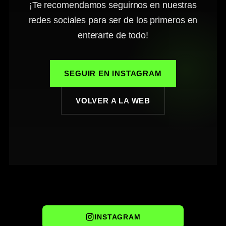
¡Te recomendamos seguirnos en nuestras
redes sociales para ser de los primeros en
enterarte de todo!
SEGUIR EN INSTAGRAM
VOLVER A LA WEB
INSTAGRAM